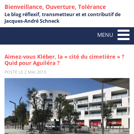
Bienveillance, Ouverture, Tolérance
Le blog réflexif, transmetteur et et contributif de
Jacques-André Schneck
Togg
MENU
navig
Aimez-vous Kléber, la « cité du cimetière » ?
Quid pour Aguiléra ?
POSTÉ LE 2 MAI 2019