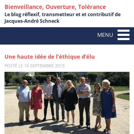
Bienveillance, Ouverture, Tolérance
Le blog réflexif, transmetteur et et contributif de
Jacques-André Schneck
Togg
MENU
navig
Une haute idée de l’éthique d’élu
POSTÉ LE 16 SEPTEMBRE 2019