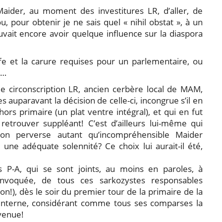
ider, au moment des investitures LR, d’aller, de
, pour obtenir je ne sais quel « nihil obstat », à un
vait encore avoir quelque influence sur la diaspora
e et la carure requises pour un parlementaire, ou
e…
de circonscription LR, ancien cerbère local de MAM,
 auparavant la décision de celle-ci, incongrue s’il en
hors primaire (un plat ventre intégral), et qui en fut
retrouver suppléant! C’est d’ailleurs lui-même qui
ion perverse autant qu’incompréhensible Maider
 une adéquate solennité? Ce choix lui aurait-il été,
 P-A, qui se sont joints, au moins en paroles, à
convoquée, de tous ces sarkozystes responsables
n!), dès le soir du premier tour de la primaire de la
 interne, considérant comme tous ses comparses la
venue!