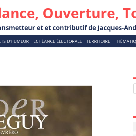
lance, Ouverture, T
transmetteur et et contributif de Jacques-A
ETS D’HUMEUR
ECHÉANCE ÉLECTORALE
TERRITOIRE
THÉMATI