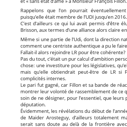
et « sans état d’âme » à Monsieur François Fillon.
Rappelons que l’on pourrait éventuellemen
puisqu’elle était membre de l’UDI jusqu’en 2016
C’est d’ailleurs ce qui lui avait permis d’être
Brisson, aux termes d’une alliance alors claire ent
Même si une partie de l’Udi, dont la direction 
comment une centriste authentique a pu le fair
Fallait-il alors rejoindre LR pour être cohérente?
Pas du tout, c’était un pur calcul d’ambition perso
chose: une investiture pour les législatives, qu’e
mais qu’elle obtiendrait peut-être de LR si 
complicités internes.
Le pari fut gagné, car Fillon et sa bande de réacs
montrer leur volonté de rassemblement de ce qui 
soin de ne désigner, pour l’essentiel, que leurs 
députation.
Évidemment, les révélations du début de l’année 
de Maider Arosteguy, d’ailleurs totalement m
serait sans doute au delà de la frontière avec