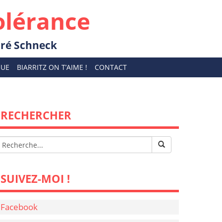
olérance
ndré Schneck
QUE
BIARRITZ ON T’AIME !
CONTACT
RECHERCHER
SUIVEZ-MOI !
Facebook