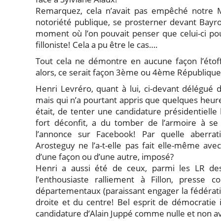
Remarquez, cela n’avait pas empêché notre Ma
notoriété publique, se prosterner devant Bayrou
moment où l’on pouvait penser que celui-ci pou
filloniste! Cela a pu être le cas….
Tout cela ne démontre en aucune façon l’étoff
alors, ce serait façon 3ème ou 4ème Républiqu
Henri Levréro, quant à lui, ci-devant délégué 
mais qui n’a pourtant appris que quelques heures
était, de tenter une candidature présidentielle 
fort déconfit, a du tomber de l’armoire à se 
l’annonce sur Facebook! Par quelle aberrat
Arosteguy ne l’a-t-elle pas fait elle-même avec
d’une façon ou d’une autre, imposé?
Henri a aussi été de ceux, parmi les LR des
l’enthousiaste ralliement à Fillon, presse 
départementaux (paraissant engager la fédératio
droite et du centre! Bel esprit de démocratie
candidature d’Alain Juppé comme nulle et non a