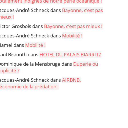
otalement indignes de notre perle océanique !
acques-André Schneck
dans
Bayonne, c’est pas
ieux !
ictor Grosbois
dans
Bayonne, c’est pas mieux !
acques-André Schneck
dans
Mobilité !
Hamel
dans
Mobilité !
aul Bismuth
dans
HOTEL DU PALAIS BIARRITZ
ominique de la Mensbruge
dans
Duperie ou
uplicité ?
acques-André Schneck
dans
AIRBNB,
’économie de la prédation !