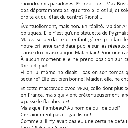
moindre des paradoxes. Encore que….Max Brisson
des départementales, qu’entre elle et lui, et se
droite et qui était du centre? Rions!…
Éventuellement, mais non. En réalité, Maider Ar
poltiques. Elle n’est qu’une statuette de Pygmali
Mauvaise perdante et enfant gâtée, pendant le
notre brillante candidate publie sur les réseau
danse du chraismatique Malandain! Pour une candid
À aucun moment elle ne prend position sur ce 
République!
Fillon lui-même ne disait-il pas en son temps qu
sectaire? Elle est bien bonne! Maider, elle, ne cho
Et cette mascarade avec MAM, celle dont plus per
en France, mais qui vient prétentieusement lan
« passe le flambeau »!
Mais quel flambeau? Au nom de qui, de quoi?
Certainement pas du gaullisme!
Comme si il n’y avait pas eu une certaine défa
face à Sylviane Alaux!