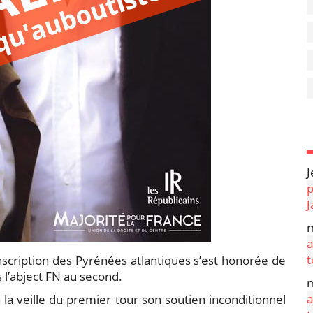
J
p
J
m
a
t
scription des Pyrénées atlantiques s’est honorée de
s l’abject FN au second.
m
a
la veille du premier tour son soutien inconditionnel