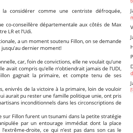
t
J
t la considérer comme une centriste défroquée,
m
.
 élue co-conseillère départementale aux côtés de Max
V
re LR et l’Udi.
J
nationale, a un moment soutenu Fillon, on se demande
e jusqu’au dernier moment!
P
nnelle, car, foin de convictions, elle ne voulait qu’une
D
lle avait compris qu’elle n’obtiendrait jamais de l’UDI,
d
Fillon gagnait la primaire, et compte tenu de ses
J
, enivrés de la victoire à la primaire, loin de vouloir
l
aurait pu rester une famille politique unie, ont pris
partisans inconditionnels dans les circonscriptions de
sur Fillon furent un tsunami dans la petite stratégie
anipulée par un entourage immédiat dont la place
 l’extrême-droite, ce qui n’est pas dans son cas le