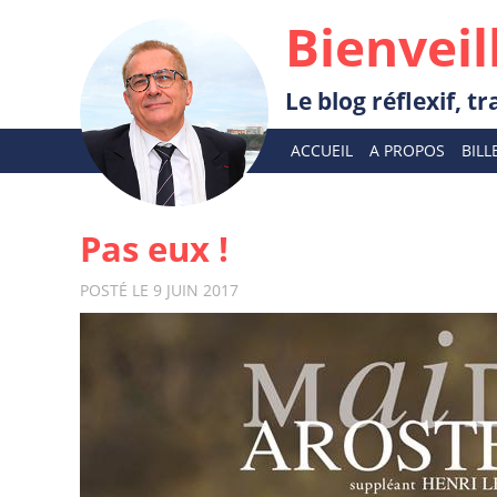
Bienveil
Le blog réflexif, 
ACCUEIL
A PROPOS
BILL
Pas eux !
POSTÉ LE 9 JUIN 2017